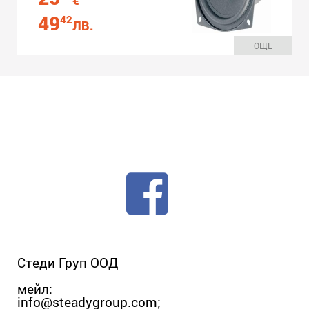
€
49
42
ЛВ.
ОЩЕ
Стеди Груп ООД
мейл:
info@steadygroup.com
;