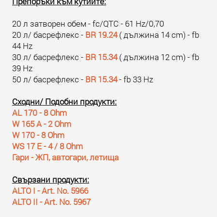
Препоръки към кутиите:
20 л затворен обем - fc/QTC - 61 Hz/0,70
20 л/ басрефлекс -
BR 19.24
( дължина 14 cm) - fb
44 Hz
30 л/ басрефлекс -
BR 15.34
( дължина 12 cm) - fb
39 Hz
50 л/ басрефлекс -
BR 15.34
- fb 33 Hz
Сходни/ Подобни продукти:
AL 170 - 8 Ohm
W 165 A - 2 Ohm
W 170 - 8 Ohm
WS 17 E - 4 / 8 Ohm
Гари - ЖП, автогари, летища
Свързани продукти:
ALTO I - Art. No. 5966
ALTO II - Art. No. 5967