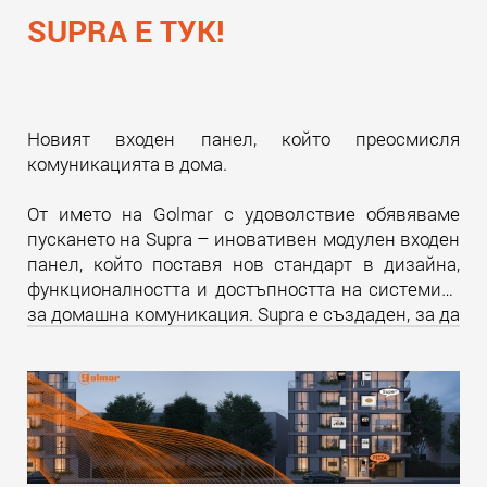
SUPRA Е ТУК!
Новият входен панел, който преосмисля
комуникацията в дома.
От името на Golmar с удоволствие обявяваме
пускането на Supra – иновативен модулен входен
панел, който поставя нов стандарт в дизайна,
функционалността и достъпността на системите
за домашна комуникация. Supra е създаден, за да
надмине всички очаквания и да предложи
уникално изживяване както за крайните
потребители, така и за професионалистите в
бранша.
Прочети още