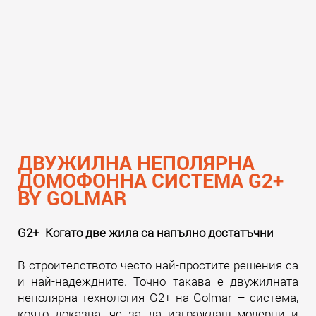
ДВУЖИЛНА НЕПОЛЯРНА
ДОМОФОННА СИСТЕМА G2+
BY GOLMAR
G2+ Когато две жила са напълно достатъчни
В строителството често най-простите решения са
и най-надеждните. Точно такава е двужилната
неполярна технология G2+ на Golmar – система,
която доказва, че за да изграждаш модерни и