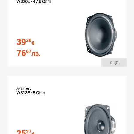
WS20E - 4 / 8 Ohm
39
20
€
76
67
ЛВ.
ОЩЕ
АРТ.: 1053
WS13E - 8 Ohm
25
27