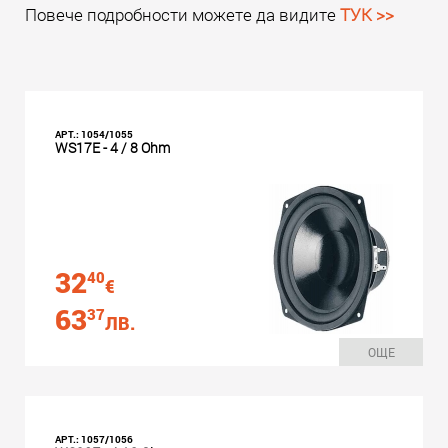
Повече подробности можете да видите
ТУК >>
АРТ.: 1054/1055
WS17E - 4 / 8 Ohm
32
40
€
63
37
ЛВ.
ОЩЕ
АРТ.: 1057/1056