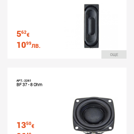
5
62
€
10
99
ЛВ.
ОЩЕ
АРТ.: 2261
BF 37 - 8 Ohm
13
50
€