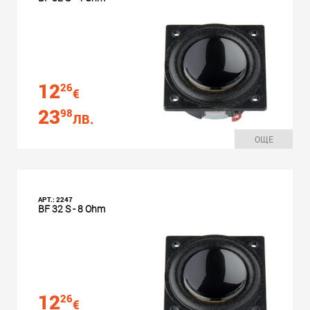
12
26
€
23
98
ЛВ.
ОЩЕ
АРТ.: 2247
BF 32 S - 8 Ohm
12
26
€