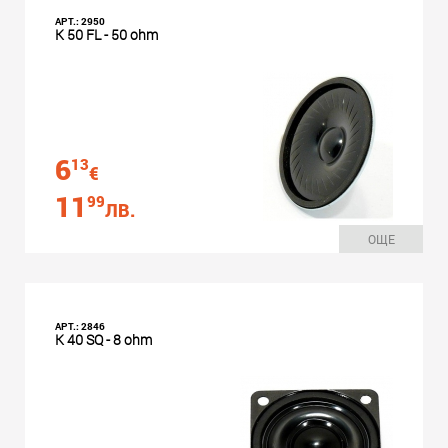
АРТ.: 2950
K 50 FL - 50 ohm
6
13
€
11
99
ЛВ.
ОЩЕ
АРТ.: 2846
K 40 SQ - 8 ohm