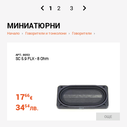
1
2
3
МИНИАТЮРНИ
Начало
›
Говорители и тонколони
›
Говорители
›
АРТ.: 8053
SC 5.9 FLX - 8 Ohm
17
66
€
34
54
ЛВ.
ОЩЕ