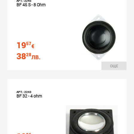
АРТ.: 2245
BF 45 S - 8 Ohm
19
57
€
38
28
ЛВ.
ОЩЕ
АРТ.: 2243
BF 32 - 4 ohm