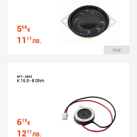
5
68
€
11
11
ЛВ.
ОЩЕ
АРТ.: 2803
K 15 S - 8 Ohm
6
19
€
12
11
ЛВ.