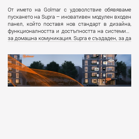
От името на Golmar с удоволствие обявяваме
пускането на Supra – иновативен модулен входен
панел, който поставя нов стандарт в дизайна,
функционалността и достъпността на системите
за домашна комуникация. Supra е създаден, за да
надмине всички очаквания и да предложи
уникално изживяване както за крайните
потребители, така и за професионалистите в
бранша.
Прочети още