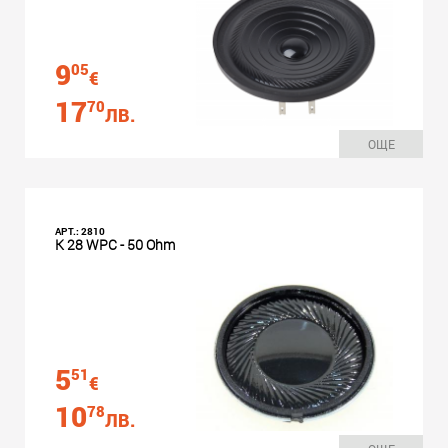
9
05
€
17
70
ЛВ.
ОЩЕ
АРТ.: 2810
K 28 WPC - 50 Ohm
5
51
€
10
78
ЛВ.