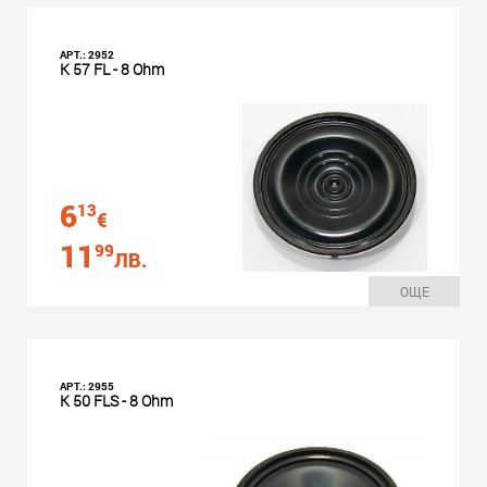
АРТ.: 2952
K 57 FL - 8 Ohm
6
13
€
11
99
ЛВ.
ОЩЕ
АРТ.: 2955
K 50 FLS - 8 Ohm