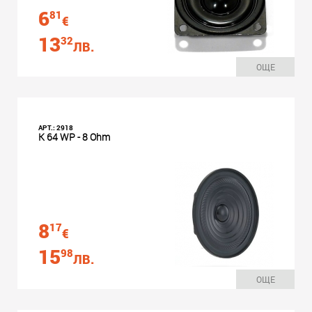
6
81
€
13
32
ЛВ.
ОЩЕ
АРТ.: 2918
K 64 WP - 8 Ohm
8
17
€
15
98
ЛВ.
ОЩЕ