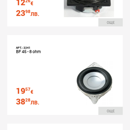
12
26
€
23
98
ЛВ.
ОЩЕ
АРТ.: 2241
BF 45 - 8 ohm
19
57
€
38
28
ЛВ.
ОЩЕ