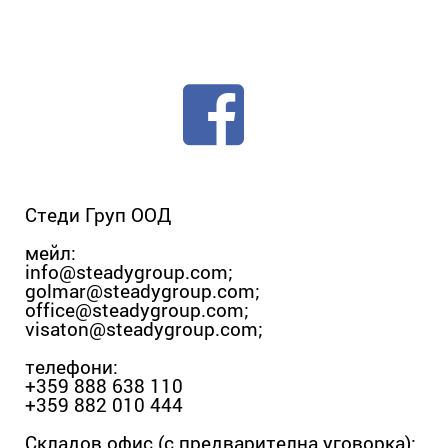
Стеди Груп ООД
мейл:
info@steadygroup.com
;
golmar@steadygroup.com
;
office@steadygroup.com
;
visaton@steadygroup.com
;
телефони:
+359 888 638 110
+359 882 010 444
Складов офис (с предварителна уговорка):