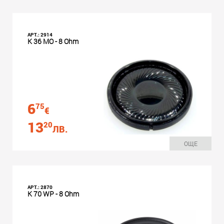
АРТ.: 2914
K 36 MO - 8 Ohm
6
75
€
13
20
ЛВ.
ОЩЕ
АРТ.: 2870
K 70 WP - 8 Ohm