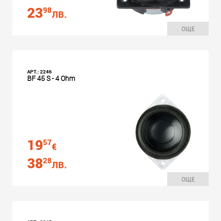
23
98
ЛВ.
ОЩЕ
АРТ.: 2246
BF 45 S - 4 Ohm
19
57
€
38
28
ЛВ.
ОЩЕ