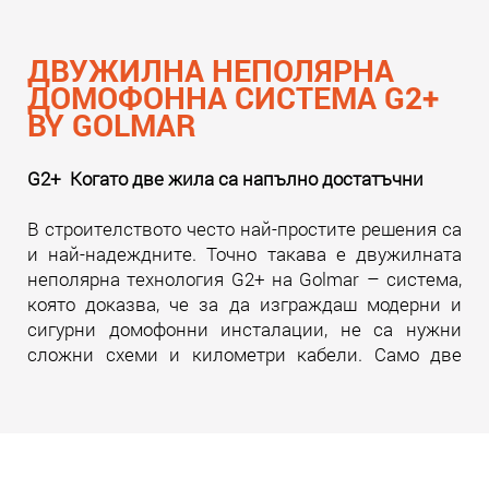
ДВУЖИЛНА НЕПОЛЯРНА
ДОМОФОННА СИСТЕМА G2+
BY GOLMAR
G2+ Когато две жила са напълно достатъчни
В строителството често най-простите решения са
и най-надеждните. Точно такава е двужилната
неполярна технология G2+ на Golmar – система,
която доказва, че за да изграждаш модерни и
сигурни домофонни инсталации, не са нужни
сложни схеми и километри кабели. Само две
жила. И много инженерна мисъл зад тях.
Прочети още