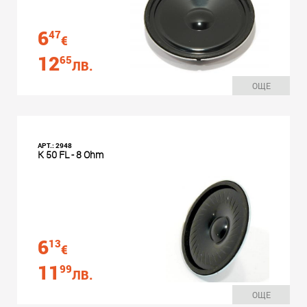
6
47
€
12
65
ЛВ.
ОЩЕ
АРТ.: 2948
K 50 FL - 8 Ohm
6
13
€
11
99
ЛВ.
ОЩЕ