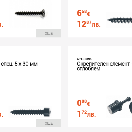
6
58
€
12
87
.
ЛВ.
ОЩЕ
АРТ.: 5095
спец. 5 х 30 мм
Скрепителен елемент 
сглобяем
0
88
€
1
72
.
ЛВ.
ОЩЕ