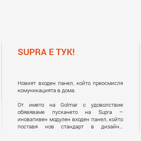
SUPRA Е ТУК!
Новият входен панел, който преосмисля
комуникацията в дома.
От името на Golmar с удоволствие
обявяваме пускането на Supra –
иновативен модулен входен панел, който
поставя нов стандарт в дизайна,
функционалността и достъпността на
системите за домашна комуникация.