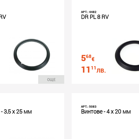
АРТ.: 4482
 RV
DR PL 8 RV
5
68
€
11
11
ЛВ.
ОЩЕ
АРТ.: 5083
- 3,5 х 25 мм
Винтове - 4 х 20 мм