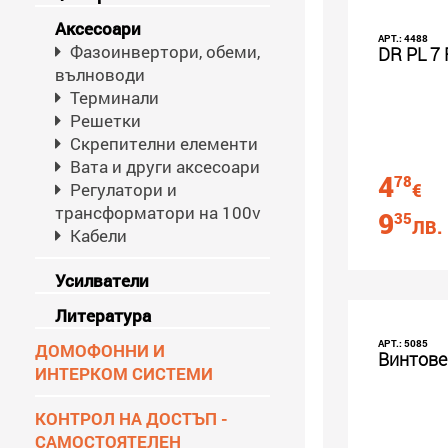
Аксесоари
АРТ.: 4488
Фазоинвертори, обеми,
DR PL 7
вълноводи
Терминали
Решетки
Скрепителни елементи
Вата и други аксесоари
4
78
Регулатори и
€
трансформатори на 100v
9
35
ЛВ.
Кабели
Усилватели
Литература
АРТ.: 5085
ДОМОФОННИ И
Винтове 
ИНТЕРКОМ СИСТЕМИ
КОНТРОЛ НА ДОСТЪП -
САМОСТОЯТЕЛЕН