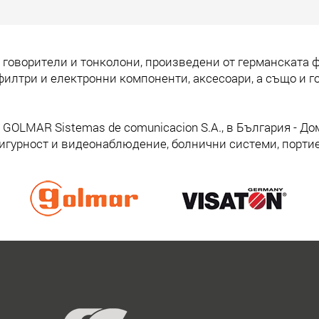
Supra е създаден, за да надмине всички
очаквания и да предложи уникално
изживяване както за крайните
говорители и тонколони, произведени от германската ф
потребители, така и за
 филтри и електронни компоненти, аксесоари, а също и 
професионалистите в бранша.
Прочети
още
GOLMAR Sistemas de comunicacion S.A., в България - Д
сигурност и видеонаблюдение, болнични системи, портие