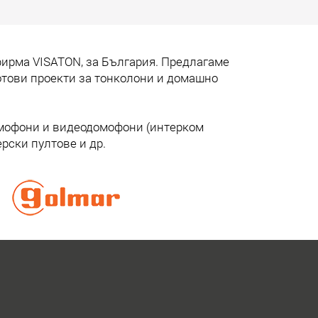
инсталации, не са нужни сложни схеми и
километри кабели. Само две жила. И
много инженерна мисъл зад тях.
ирма VISATON, за България. Предлагаме
Прочети още
готови проекти за тонколони и домашно
омофони и видеодомофони (интерком
рски пултове и др.