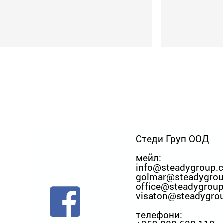
Стеди Груп ООД
мейл:
info@steadygroup.
golmar@steadygro
office@steadygrou
visaton@steadygro
телефони: