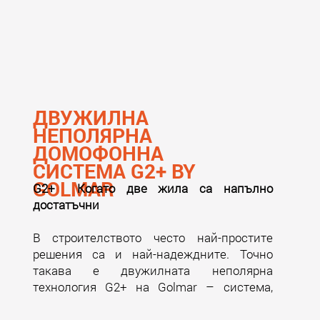
ДВУЖИЛНА
НЕПОЛЯРНА
ДОМОФОННА
СИСТЕМА G2+ BY
GOLMAR
G2+ Когато две жила са напълно
достатъчни
В строителството често най-простите
решения са и най-надеждните. Точно
такава е двужилната неполярна
технология G2+ на Golmar – система,
която доказва, че за да изграждаш
модерни и сигурни домофонни