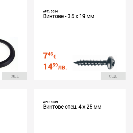
АРТ.: 5084
Винтове - 3,5 х 19 мм
7
46
€
14
59
ЛВ.
ОЩЕ
ОЩЕ
АРТ.: 5089
Винтове спец. 4 х 25 мм