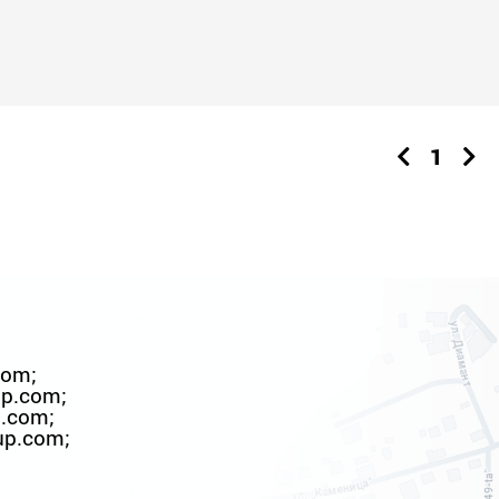
1
com
;
up.com
;
p.com
;
up.com
;