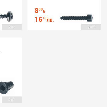
8
58
€
16
78
ЛВ.
ОЩЕ
ОЩЕ
-
ОЩЕ