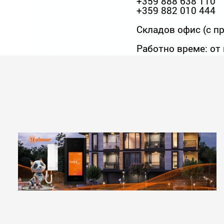
+359 888 638 110
+359 882 010 444
Складов офис (с пр
Работно време: от 