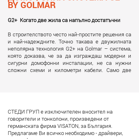
BY GOLMAR
G2+ Когато две жила са напълно достатъчни
В строителството често най-простите решения са
и най-надеждните. Точно такава е двужилната
неполярна технология G2+ на Golmar – система,
която доказва, че за да изграждаш модерни и
сигурни домофонни инсталации, не са нужни
сложни схеми и километри кабели. Само две
жила. И много инженерна мисъл зад тях.
Прочети още
СТЕДИ ГРУП е изключителен вносител на
говорители и тонколони, произведени от
германската фирма VISATON, за България.
Предлагаме Ви всичко необходимо - драйвери,