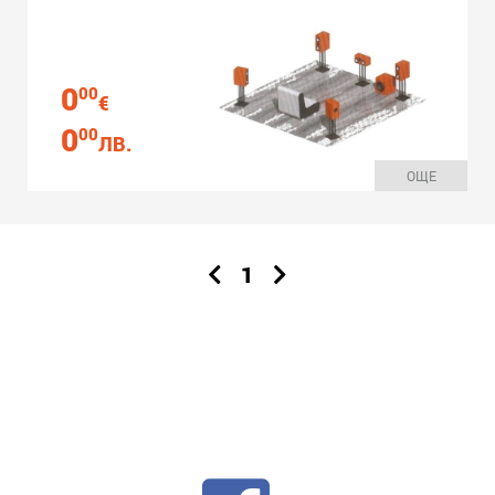
0
00
€
0
00
ЛВ.
ОЩЕ
1