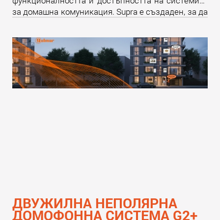
функционалността и достъпността на системите
за домашна комуникация. Supra е създаден, за да
надмине всички очаквания и да предложи
уникално изживяване както за крайните
потребители, така и за професионалистите в
бранша.
Прочети още
ДВУЖИЛНА НЕПОЛЯРНА
ДОМОФОННА СИСТЕМА G2+