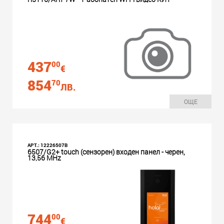
437
00
€
854
70
ЛВ.
ОЩЕ
АРТ.: 12226507B
6507/G2+ touch (сензорен) входен панел - черен,
13,56 MHz
744
00
€