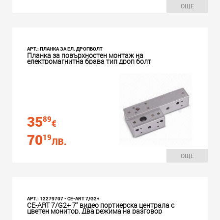
ОЩЕ
АРТ.: ПЛАНКА ЗА ЕЛ. ДРОПБОЛТ
Планка за повърхностен монтаж на
електромагнитна брава тип дроп болт
35
89
€
70
19
ЛВ.
ОЩЕ
АРТ.: 12279707 - CE-ART 7/G2+
CE-ART 7/G2+ 7" видео портиерска централа с
цветен монитор. Два режима на разговор