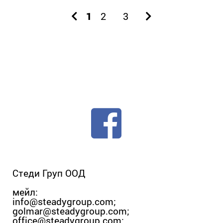
1
2
3
Стеди Груп ООД
мейл:
info@steadygroup.com
;
golmar@steadygroup.com
;
office@steadygroup.com
;