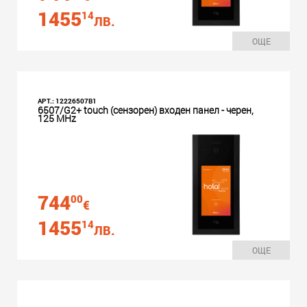
1455
14
ЛВ.
ОЩЕ
АРТ.: 12226507B1
6507/G2+ touch (сензорен) входен панел - черен,
125 MHz
744
00
€
1455
14
ЛВ.
ОЩЕ