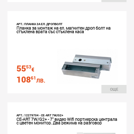
АРТ.: ПЛАНКА ЗА ЕЛ. ДРОПБОЛТ
Планка за монтаж на ел. магнитен дроп болт на
стъклена врата със стъклена каса
55
53
€
108
61
ЛВ.
ОЩЕ
АРТ.: 12279704 - CE-ART 7W/G2+
CE-ART 7W/G2+ - 7" видео Wifi портиерска централа
с цветен монитор. Два режима на разговор