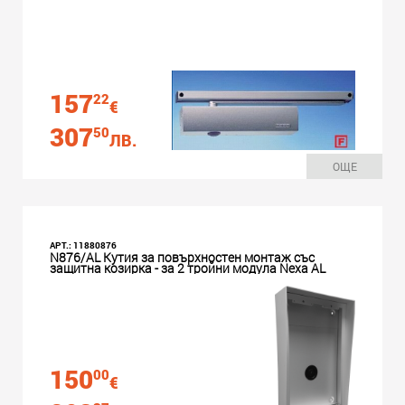
157
22
€
307
50
ЛВ.
ОЩЕ
АРТ.: 11880876
N876/AL Кутия за повърхностен монтаж със
защитна козирка - за 2 тройни модула Nexa AL
150
00
€