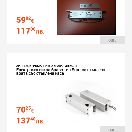
59
82
€
117
00
ЛВ.
ОЩЕ
АРТ.: ЕЛЕКТРОМАГНИТНА БРАВА ТИП БОЛТ
Електромагнитна брава тип Болт за стъклена
врата със стъклена каса
70
25
€
137
40
ЛВ.
ОЩЕ