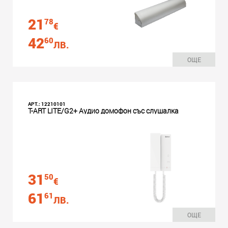
21
78
€
42
60
ЛВ.
ОЩЕ
АРТ.: 12210101
T-ART LITE/G2+ Аудио домофон със слушалка
31
50
€
61
61
ЛВ.
ОЩЕ