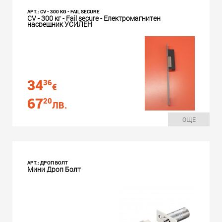
АРТ.: CV - 300 KG - FAIL SECURE
CV - 300 кг - Fail secure - Електромагнитен
насрещник УСИЛЕН
34
36
€
67
20
ЛВ.
ОЩЕ
АРТ.: ДРОП БОЛТ
Мини Дроп Болт