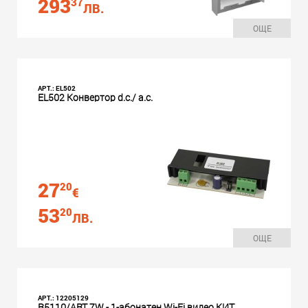
293
37
ЛВ.
ОЩЕ
АРТ.: EL502
EL502 Конвертор d.c./ a.c.
27
20
€
53
20
ЛВ.
ОЩЕ
АРТ.: 12205129
R5110/ART 7W - 1-абонатен Wi-Fi видео КИТ