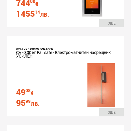
744
00
€
1455
14
ЛВ.
ОЩЕ
АРТ.: CV - 300 KG FAIL SAFE
CV - 300 кг Fail safe - Електромагнитен насрещник
УСИЛЕН
49
08
€
95
99
ЛВ.
ОЩЕ