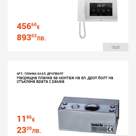
456
60
€
893
03
ЛВ.
ОЩЕ
АРТ.: ПЛАНКА ЗА ЕЛ. ДРОПБОЛТ
Насрещна планка за монтаж на ел. дроп болт на
стъклена врата с рамка
11
86
€
23
20
ЛВ.