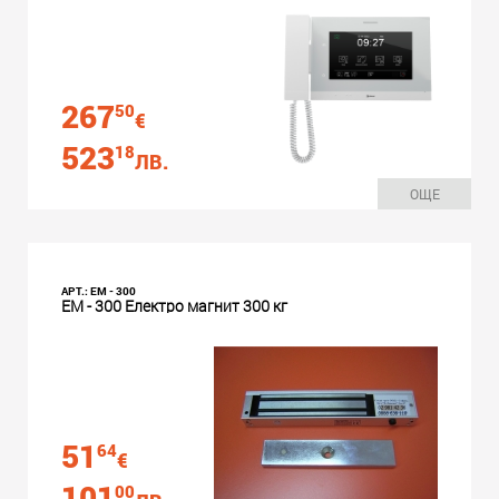
267
50
€
523
18
ЛВ.
ОЩЕ
АРТ.: EM - 300
EM - 300 Електро магнит 300 кг
51
64
€
101
00