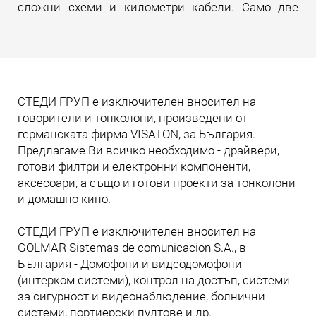
сложни схеми и километри кабели. Само две
жила. И много инженерна мисъл зад тях.
Прочети още
СТЕДИ ГРУП е изключителен вносител на
говорители и тонколони, произведени от
германската фирма VISATON, за България.
Предлагаме Ви всичко необходимо - драйвери,
готови филтри и електронни компоненти,
аксесоари, а също и готови проекти за тонколони
и домашно кино.
СТЕДИ ГРУП е изключителен вносител на
GOLMAR Sistemas de comunicacion S.A., в
България - Домофони и видеодомофони
(интерком системи), контрол на достъп, системи
за сигурност и видеонаблюдение, болнични
системи, портиерски пултове и др.