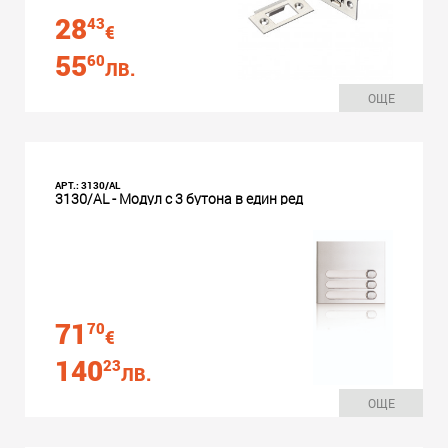
28
43
€
55
60
ЛВ.
ОЩЕ
АРТ.: 3130/AL
3130/AL - Модул с 3 бутона в един ред
71
70
€
140
23
ЛВ.
ОЩЕ