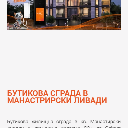
БУТИКОВА СГРАДА В
МАНАСТРИРСКИ ЛИВАДИ
Бутикова жилищна сграда в кв. Манастирски
ливади с двужилна система G2+ от Golmar