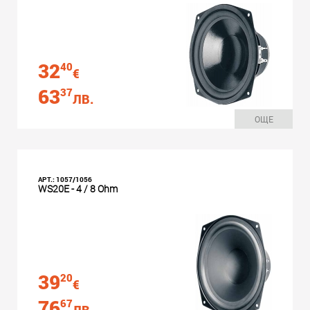
32
40
€
63
37
ЛВ.
ОЩЕ
АРТ.: 1057/1056
WS20E - 4 / 8 Ohm
39
20
€
76
67
ЛВ.