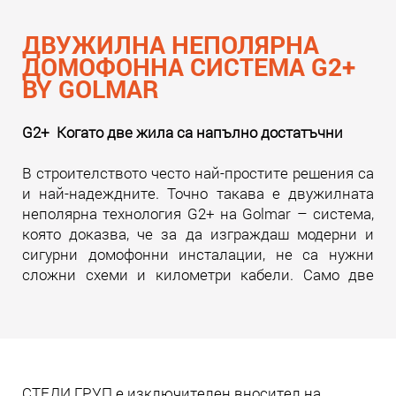
ДВУЖИЛНА НЕПОЛЯРНА
ДОМОФОННА СИСТЕМА G2+
BY GOLMAR
G2+ Когато две жила са напълно достатъчни
В строителството често най-простите решения са
и най-надеждните. Точно такава е двужилната
неполярна технология G2+ на Golmar – система,
която доказва, че за да изграждаш модерни и
сигурни домофонни инсталации, не са нужни
сложни схеми и километри кабели. Само две
жила. И много инженерна мисъл зад тях.
Прочети още
СТЕДИ ГРУП е изключителен вносител на