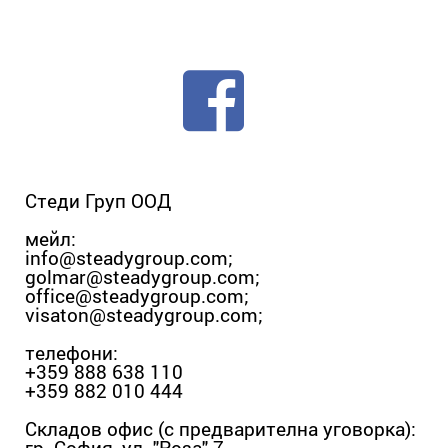
Стеди Груп ООД
мейл:
info@steadygroup.com
;
golmar@steadygroup.com
;
office@steadygroup.com
;
visaton@steadygroup.com
;
телефони:
+359 888 638 110
+359 882 010 444
Складов офис (с предварителна уговорка):
гр. София, ул. "Роза" 7