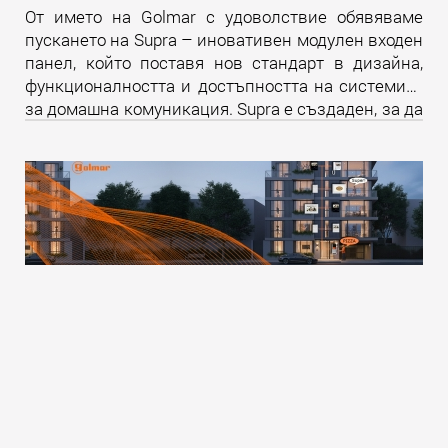
От името на Golmar с удоволствие обявяваме
пускането на Supra – иновативен модулен входен
панел, който поставя нов стандарт в дизайна,
функционалността и достъпността на системите
за домашна комуникация. Supra е създаден, за да
надмине всички очаквания и да предложи
уникално изживяване както за крайните
потребители, така и за професионалистите в
бранша.
Прочети още