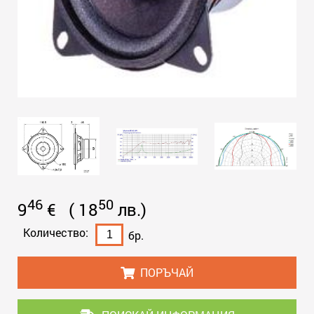
46
50
9
€
(
18
лв.
)
Количество:
бр.
ПОРЪЧАЙ