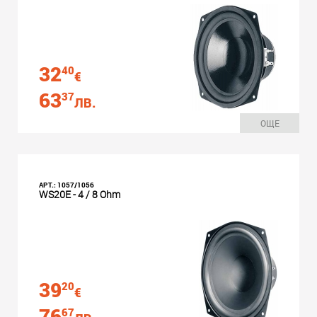
32
40
€
63
37
ЛВ.
ОЩЕ
АРТ.: 1057/1056
WS20E - 4 / 8 Ohm
39
20
€
76
67