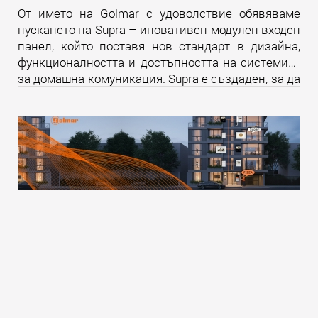
От името на Golmar с удоволствие обявяваме
пускането на Supra – иновативен модулен входен
панел, който поставя нов стандарт в дизайна,
функционалността и достъпността на системите
за домашна комуникация. Supra е създаден, за да
надмине всички очаквания и да предложи
уникално изживяване както за крайните
потребители, така и за професионалистите в
бранша.
Прочети още