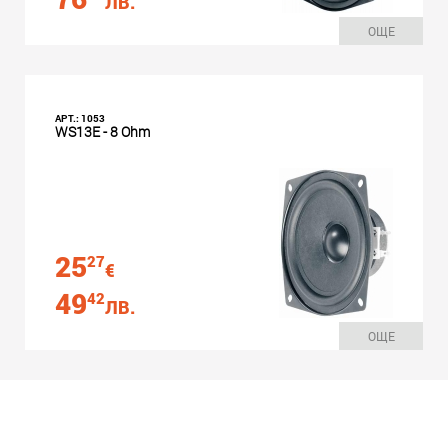
ЛВ.
ОЩЕ
АРТ.: 1053
WS13E - 8 Ohm
25
27
€
49
42
ЛВ.
ОЩЕ