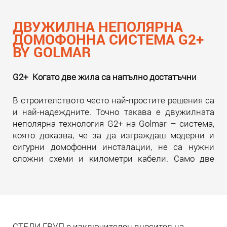
ДВУЖИЛНА НЕПОЛЯРНА
ДОМОФОННА СИСТЕМА G2+
BY GOLMAR
G2+ Когато две жила са напълно достатъчни
В строителството често най-простите решения са
и най-надеждните. Точно такава е двужилната
неполярна технология G2+ на Golmar – система,
която доказва, че за да изграждаш модерни и
сигурни домофонни инсталации, не са нужни
сложни схеми и километри кабели. Само две
жила. И много инженерна мисъл зад тях.
Прочети още
СТЕДИ ГРУП е изключителен вносител на