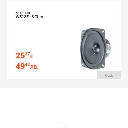
АРТ.: 1053
WS13E - 8 Ohm
25
27
€
49
42
ЛВ.
ОЩЕ