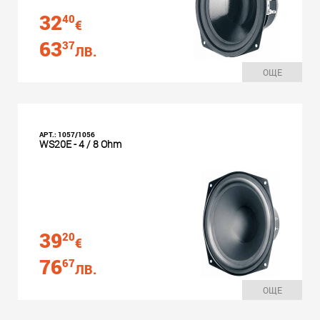
32
40
€
63
37
ЛВ.
ОЩЕ
АРТ.: 1057/1056
WS20E - 4 / 8 Ohm
39
20
€
76
67
ЛВ.
ОЩЕ