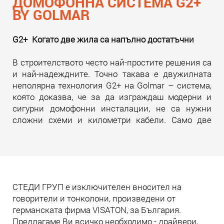
ДОМОФОННА СИСТЕМА G2+
BY GOLMAR
G2+ Когато две жила са напълно достатъчни
В строителството често най-простите решения са
и най-надеждните. Точно такава е двужилната
неполярна технология G2+ на Golmar – система,
която доказва, че за да изграждаш модерни и
сигурни домофонни инсталации, не са нужни
сложни схеми и километри кабели. Само две
жила. И много инженерна мисъл зад тях.
Прочети още
СТЕДИ ГРУП е изключителен вносител на
говорители и тонколони, произведени от
германската фирма VISATON, за България.
Предлагаме Ви всичко необходимо - драйвери,