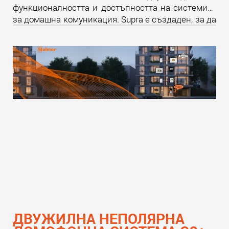
функционалността и достъпността на системите
за домашна комуникация. Supra е създаден, за да
надмине всички очаквания и да предложи
уникално изживяване както за крайните
потребители, така и за професионалистите в
бранша.
Прочети още
ДВУЖИЛНА НЕПОЛЯРНА