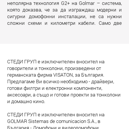
неполярна технология G2+ на Golmar – система,
която доказва, че за да изграждаш модерни и
сигурни домофонни инсталации, не са нужни
сложни схеми и километри кабели. Само две
жила. И много инженерна мисъл зад тях.
Прочети още
СТЕДИ ГРУП е изключителен вносител на
говорители и тонколони, произведени от
германската фирма VISATON, за България.
Предлагаме Ви всичко необходимо - драйвери,
готови филтри и електронни компоненти,
аксесоари, а също и готови проекти за тонколони
и домашно кино.
СТЕДИ ГРУП е изключителен вносител на
GOLMAR Sistemas de comunicacion S.A., в
България - Домофони и видеодомофони