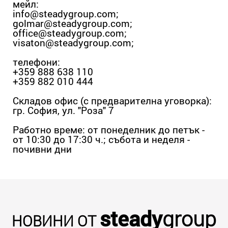
мейл:
info@steadygroup.com
;
golmar@steadygroup.com
;
office@steadygroup.com
;
visaton@steadygroup.com
;
телефони:
+359 888 638 110
+359 882 010 444
Складов офис (с предварителна уговорка):
гр. София, ул. "Роза" 7
Работно време: от понеделник до петък -
от 10:30 до 17:30 ч.; събота и неделя -
почивни дни
steady
group
НОВИНИ ОТ