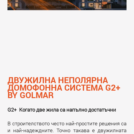
ДВУЖИЛНА НЕПОЛЯРНА
ДОМОФОННА СИСТЕМА G2+
BY GOLMAR
G2+ Когато две жила са напълно достатъчни
В строителството често най-простите решения са
и най-надеждните. Точно такава е двужилната