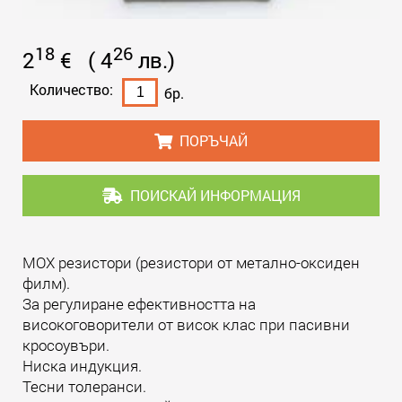
18
26
2
€
(
4
лв.
)
Количество:
бр.
ПОРЪЧАЙ
ПОИСКАЙ ИНФОРМАЦИЯ
MOX резистори (резистори от метално-оксиден
филм).
За регулиране ефективността на
високоговорители от висок клас при пасивни
кросоувъри.
Ниска индукция.
Тесни толеранси.