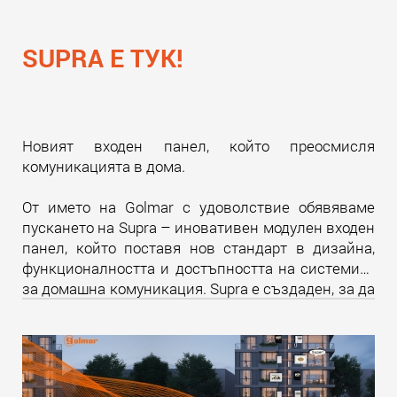
SUPRA Е ТУК!
Новият входен панел, който преосмисля
комуникацията в дома.
От името на Golmar с удоволствие обявяваме
пускането на Supra – иновативен модулен входен
панел, който поставя нов стандарт в дизайна,
функционалността и достъпността на системите
за домашна комуникация. Supra е създаден, за да
надмине всички очаквания и да предложи
уникално изживяване както за крайните
потребители, така и за професионалистите в
бранша.
Прочети още