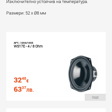
Изключително устойчив на температура.
Размери: 52 х Ø8 мм
АРТ.: 1054/1055
WS17E - 4 / 8 Ohm
32
40
€
63
37
ЛВ.
ОЩЕ