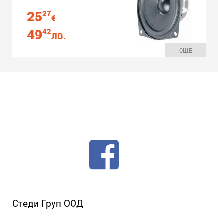
25
27
€
49
42
ЛВ.
ОЩЕ
Стеди Груп ООД