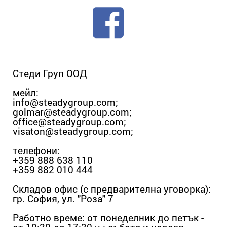
Стеди Груп ООД
мейл:
info@steadygroup.com
;
golmar@steadygroup.com
;
office@steadygroup.com
;
visaton@steadygroup.com
;
телефони:
+359 888 638 110
+359 882 010 444
Складов офис (с предварителна уговорка):
гр. София, ул. "Роза" 7
Работно време: от понеделник до петък -