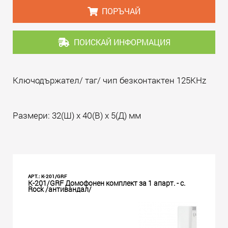
ПОРЪЧАЙ
ПОИСКАЙ ИНФОРМАЦИЯ
Ключодържател/ таг/ чип безконтактен 125KHz
Размери: 32(Ш) x 40(В) x 5(Д) мм
АРТ.: K-201/GRF
K-201/GRF Домофонен комплект за 1 апарт. - с.
Rock /антивандал/