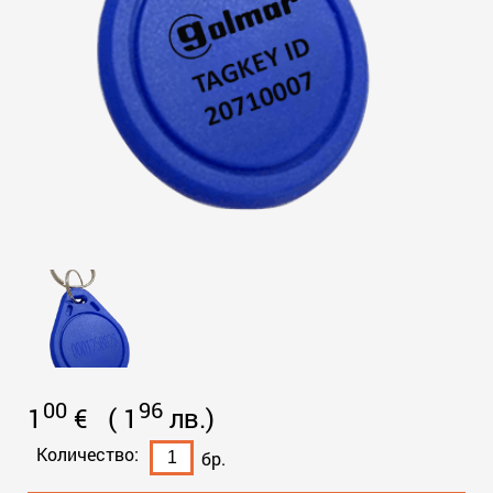
00
96
1
€
(
1
лв.
)
Количество:
бр.