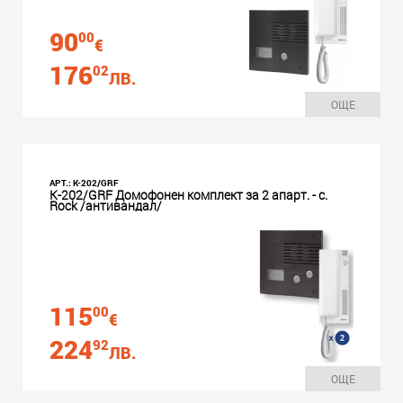
90
00
€
176
02
ЛВ.
ОЩЕ
АРТ.: K-202/GRF
K-202/GRF Домофонен комплект за 2 апарт. - с.
Rock /антивандал/
115
00
€
224
92
ЛВ.
ОЩЕ