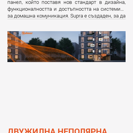
панел, който поставя нов стандарт в дизайна,
функционалността и достъпността на системите
за домашна комуникация. Supra е създаден, за да
надмине всички очаквания и да предложи
уникално изживяване както за крайните
потребители, така и за професионалистите в
бранша.
Прочети още
ДВУЖИЛНА НЕПОЛЯРНА