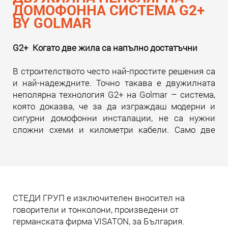
ДОМОФОННА СИСТЕМА G2+
BY GOLMAR
G2+ Когато две жила са напълно достатъчни
В строителството често най-простите решения са
и най-надеждните. Точно такава е двужилната
неполярна технология G2+ на Golmar – система,
която доказва, че за да изграждаш модерни и
сигурни домофонни инсталации, не са нужни
сложни схеми и километри кабели. Само две
жила. И много инженерна мисъл зад тях.
Прочети още
СТЕДИ ГРУП е изключителен вносител на
говорители и тонколони, произведени от
германската фирма VISATON, за България.