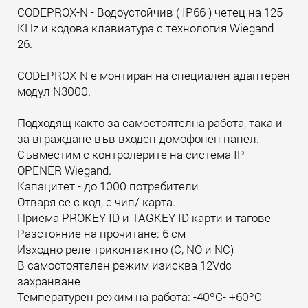
CODEPROX-N - Водоустойчив ( IP66 ) четец на 125
KHz и кодова клавиатура с технология Wiegand
26.
CODEPROX-N е монтиран на специален адаптерен
модул N3000.
Подходящ както за самостоятелна работа, така и
за вграждане във входен домофонен панел.
Съвместим с контролерите на система IP
OPENER Wiegand.
Капацитет - до 1000 потребители
Отваря се с код, с чип/ карта.
Приема PROKEY ID и TAGKEY ID карти и тагове
Разстояние на прочитане: 6 см
Изходно реле триконтактно (C, NO и NC)
В самостоятелен режим изисква 12Vdc
захранване
Температурен режим на работа: -40ºC- +60ºC