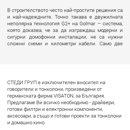
В строителството често най-простите решения са
и най-надеждните. Точно такава е двужилната
неполярна технология G2+ на Golmar – система,
която доказва, че за да изграждаш модерни и
сигурни домофонни инсталации, не са нужни
сложни схеми и километри кабели. Само две
жила. И много инженерна мисъл зад тях.
Прочети още
СТЕДИ ГРУП е изключителен вносител на
говорители и тонколони, произведени от
германската фирма VISATON, за България.
Предлагаме Ви всичко необходимо - драйвери,
готови филтри и електронни компоненти,
аксесоари, а също и готови проекти за тонколони
и домашно кино.