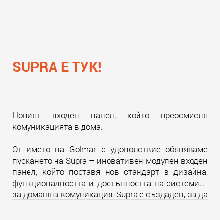
SUPRA Е ТУК!
Новият входен панел, който преосмисля
комуникацията в дома.
От името на Golmar с удоволствие обявяваме
пускането на Supra – иновативен модулен входен
панел, който поставя нов стандарт в дизайна,
функционалността и достъпността на системите
за домашна комуникация. Supra е създаден, за да
надмине всички очаквания и да предложи
уникално изживяване както за крайните