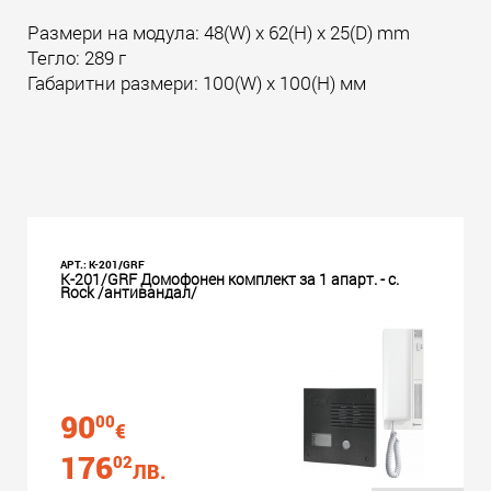
Размери на модула: 48(W) x 62(H) x 25(D) mm
Тегло: 289 г
Габаритни размери: 100(W) x 100(H) мм
АРТ.: K-201/GRF
K-201/GRF Домофонен комплект за 1 апарт. - с.
Rock /антивандал/
90
00
€
176
02
ЛВ.