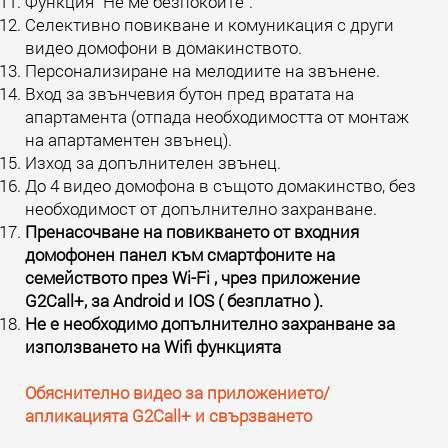
Функция "Не ме безпокойте".
Селективно повикване и комуникация с други
видео домофони в домакинството.
Персонализиране на мелодиите на звънене.
Вход за звънчевия бутон пред вратата на
апартамента (отпада необходимостта от монтаж
на апартаментен звънец).
Изход за допълнителен звънец.
До 4 видео домофона в същото домакинство, без
необходимост от допълнително захранване.
Пренасочване на повикването от входния
домофонен панел
към смартфоните
на
семейството през Wi-Fi , чрез приложение
G2Call+, за Android и IOS ( безплатно ).
Не е необходимо допълнително захранване за
използването на Wifi функцията
Обяснително видео за приложението/
апликацията G2Call+ и свързването