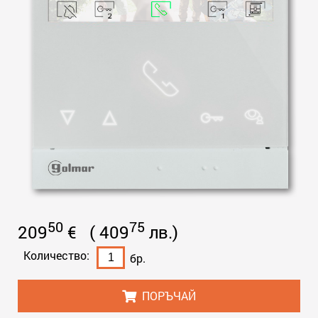
50
75
209
€
(
409
лв.
)
Количество:
бр.
ПОРЪЧАЙ