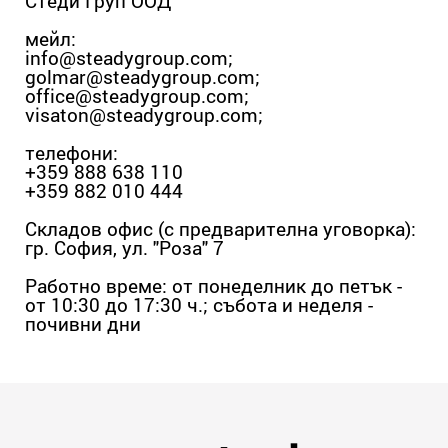
Стеди Груп ООД
мейл:
info@steadygroup.com
;
golmar@steadygroup.com
;
office@steadygroup.com
;
visaton@steadygroup.com
;
телефони:
+359 888 638 110
+359 882 010 444
Складов офис (с предварителна уговорка):
гр. София, ул. "Роза" 7
Работно време: от понеделник до петък -
от 10:30 до 17:30 ч.; събота и неделя -
почивни дни