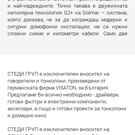
и най-надеждните. Точно такава е двужилната
неполярна технология G2+ на Golmar – система,
която доказва, че за да изграждаш модерни и
сигурни домофонни инсталации, не са нужни
сложни схеми и километри кабели. Само две
жила. И много инженерна мисъл зад тях.
Прочети още
СТЕДИ ГРУП е изключителен вносител на
говорители и тонколони, произведени от
германската фирма VISATON, за България.
Предлагаме Ви всичко необходимо - драйвери,
готови филтри и електронни компоненти,
аксесоари, а също и готови проекти за тонколони
и домашно кино.
СТЕДИ ГРУП е изключителен вносител на