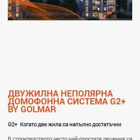
бранша.
Прочети още
ДВУЖИЛНА НЕПОЛЯРНА
ДОМОФОННА СИСТЕМА G2+
BY GOLMAR
G2+ Когато две жила са напълно достатъчни
В строителството често най-простите решения са