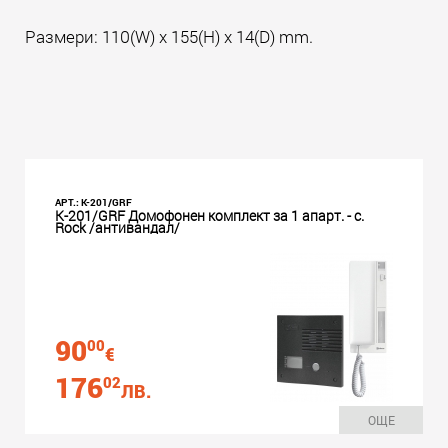
Размери: 110(W) x 155(H) x 14(D) mm.
АРТ.: K-201/GRF
K-201/GRF Домофонен комплект за 1 апарт. - с.
Rock /антивандал/
90
00
€
176
02
ЛВ.
ОЩЕ