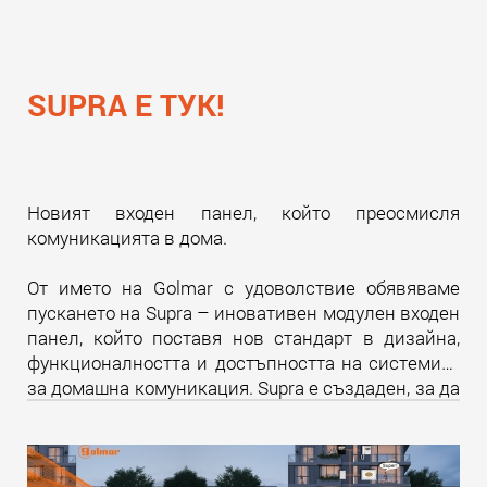
SUPRA Е ТУК!
Новият входен панел, който преосмисля
комуникацията в дома.
От името на Golmar с удоволствие обявяваме
пускането на Supra – иновативен модулен входен
панел, който поставя нов стандарт в дизайна,
функционалността и достъпността на системите
за домашна комуникация. Supra е създаден, за да
надмине всички очаквания и да предложи
уникално изживяване както за крайните
потребители, така и за професионалистите в