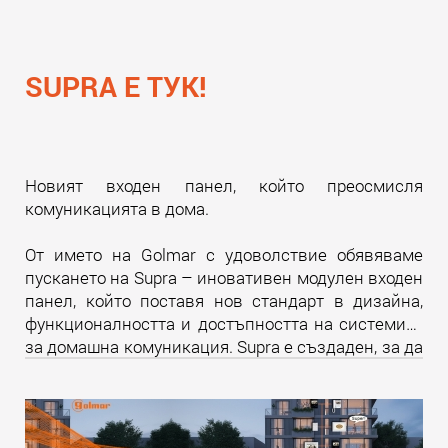
SUPRA Е ТУК!
Новият входен панел, който преосмисля
комуникацията в дома.
От името на Golmar с удоволствие обявяваме
пускането на Supra – иновативен модулен входен
панел, който поставя нов стандарт в дизайна,
функционалността и достъпността на системите
за домашна комуникация. Supra е създаден, за да
надмине всички очаквания и да предложи
уникално изживяване както за крайните
потребители, така и за професионалистите в
бранша.
Прочети още