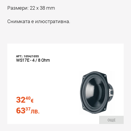
Размери: 22 x 38 mm
Снимката е илюстративна.
АРТ.: 1054/1055
WS17E - 4 / 8 Ohm
32
40
€
63
37
ЛВ.
ОЩЕ