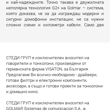
и най-надеждните. Точно такава е двужилната
неполярна технология G2+ на Golmar – система,
която доказва, че за да изграждаш модерни и
сигурни домофонни инсталации, не са нужни
сложни схеми и километри кабели. Само две
жила. И много инженерна мисъл зад тях.
Прочети още
СТЕДИ ГРУП е изключителен вносител на
говорители и тонколони, произведени от
германската фирма VISATON, за България.
Предлагаме Ви всичко необходимо - драйвери,
готови филтри и електронни компоненти,
аксесоари, а също и готови проекти за тонколони
и домашно кино.
СТЕДИ ГРУП е изключителен вносител на
GOLMAR Sistemas de comunicacion S.A., в