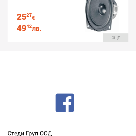
25
27
€
49
42
ЛВ.
ОЩЕ
Стеди Груп ООД