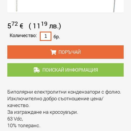
72
19
5
€
(
11
лв.
)
Количество:
бр.
ПОРЪЧАЙ
ПОИСКАЙ ИНФОРМАЦИЯ
Биполярни електролитни кондензатори с фолио.
Изключително добро съотношение цена/
качество.
За изграждане на кросоувъри.
63 Vdc,
10% толеранс.