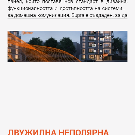
панел, който поставя нов стандарт в дизайна,
функционалността и достъпността на системите
за домашна комуникация. Supra е създаден, за да
надмине всички очаквания и да предложи
уникално изживяване както за крайните
потребители, така и за професионалистите в
бранша.
Прочети още
ДВУЖИЛНА НЕПОЛЯРНА