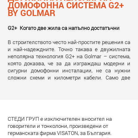
ДОМОФОННА СИСТЕМА G2+
BY GOLMAR
G2+ Когато две жила са напълно достатъчни
В строителството често най-простите решения са
и най-надеждните. Точно такава е двужилната
неполярна технология G2+ на Golmar – система,
която доказва, че за да изграждаш модерни и
сигурни домофонни инсталации, не са нужни
сложни схеми и километри кабели. Само две
жила. И много инженерна мисъл зад тях.
Прочети още
СТЕДИ ГРУП е изключителен вносител на
говорители и тонколони, произведени от
германската фирма VISATON, за България.