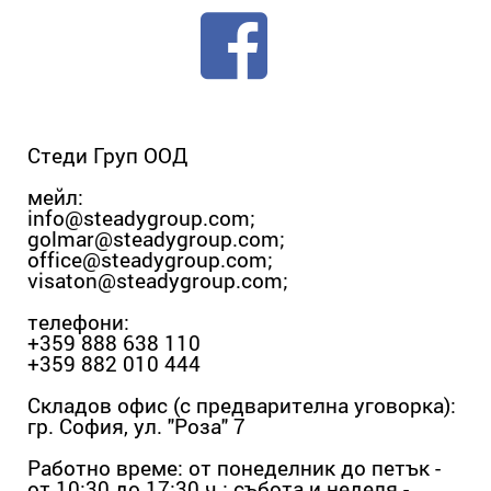
Стеди Груп ООД
мейл:
info@steadygroup.com
;
golmar@steadygroup.com
;
office@steadygroup.com
;
visaton@steadygroup.com
;
телефони:
+359 888 638 110
+359 882 010 444
Складов офис (с предварителна уговорка):
гр. София, ул. "Роза" 7
Работно време: от понеделник до петък -
от 10:30 до 17:30 ч.; събота и неделя -