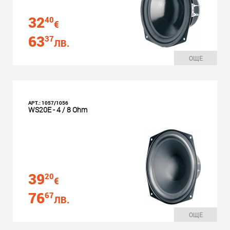
32
40
€
63
37
ЛВ.
ОЩЕ
АРТ.: 1057/1056
WS20E - 4 / 8 Ohm
39
20
€
76
67
ЛВ.
ОЩЕ