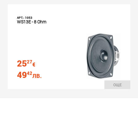
АРТ.: 1053
WS13E - 8 Ohm
25
27
€
49
42
ЛВ.
ОЩЕ