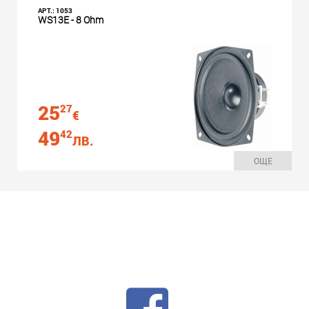
АРТ.: 1053
WS13E - 8 Ohm
25
27
€
49
42
ЛВ.
ОЩЕ