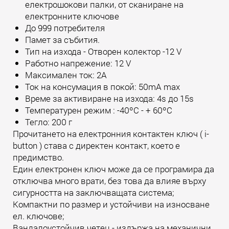
електрошокови палки, от сканиране на
електронните ключове
До 999 потребителя
Памет за събития.
Тип на изхода - Отворен колектор -12 V
Работно напрежение: 12 V
Максимален ток: 2А
Ток на консумация в покой: 50mA max
Време за активиране на изхода: 4s до 15s
Температурен режим : -40ºC - + 60ºC
Тегло: 200 г
Прочитането на електронния контактен ключ ( i-
button ) става с директен контакт, което е
предимство.
Един електронен ключ може да се програмира да
отключва много врати, без това да влияе върху
сигурността на заключващата система;
Компактни по размер и устойчиви на износване
ел. ключове;
Вандалоустойчив четец - издържа на механични