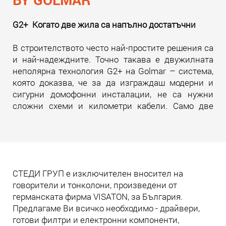
G2+ Когато две жила са напълно достатъчни
В строителството често най-простите решения са
и най-надеждните. Точно такава е двужилната
неполярна технология G2+ на Golmar – система,
която доказва, че за да изграждаш модерни и
сигурни домофонни инсталации, не са нужни
сложни схеми и километри кабели. Само две
жила. И много инженерна мисъл зад тях.
Прочети още
СТЕДИ ГРУП е изключителен вносител на
говорители и тонколони, произведени от
германската фирма VISATON, за България.
Предлагаме Ви всичко необходимо - драйвери,
готови филтри и електронни компоненти,