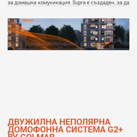
за домашна комуникация. Supra е създаден, за да
надмине всички очаквания и да предложи
уникално изживяване както за крайните
потребители, така и за професионалистите в
бранша.
Прочети още
ДВУЖИЛНА НЕПОЛЯРНА
ДОМОФОННА СИСТЕМА G2+
BY GOLMAR