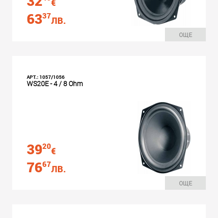
32
€
63
37
ЛВ.
ОЩЕ
АРТ.: 1057/1056
WS20E - 4 / 8 Ohm
39
20
€
76
67
ЛВ.
ОЩЕ