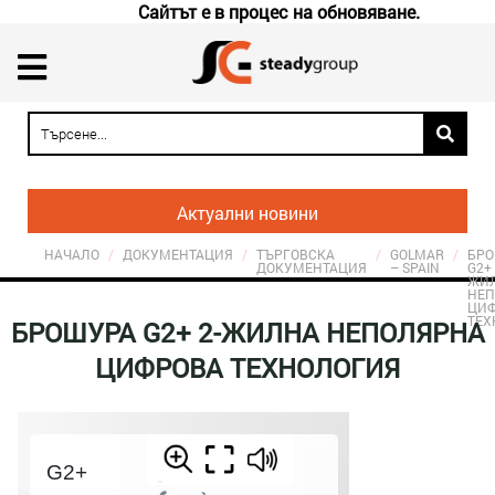
Сайтът е в процес на обновяване.
Актуални новини
НАЧАЛО
/
ДОКУМЕНТАЦИЯ
/
ТЪРГОВСКА
/
GOLMAR
/
БРО
ДОКУМЕНТАЦИЯ
– SPAIN
G2+ 
ЖИ
НЕП
ЦИ
ТЕХ
БРОШУРА G2+ 2-ЖИЛНА НЕПОЛЯРНА
ЦИФРОВА ТЕХНОЛОГИЯ