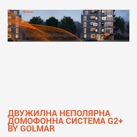
надмине всички очаквания и да предложи
уникално изживяване както за крайните
потребители, така и за професионалистите в
бранша.
Прочети още
ДВУЖИЛНА НЕПОЛЯРНА
ДОМОФОННА СИСТЕМА G2+
BY GOLMAR