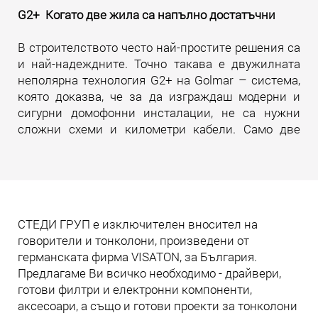
G2+ Когато две жила са напълно достатъчни
В строителството често най-простите решения са
и най-надеждните. Точно такава е двужилната
неполярна технология G2+ на Golmar – система,
която доказва, че за да изграждаш модерни и
сигурни домофонни инсталации, не са нужни
сложни схеми и километри кабели. Само две
жила. И много инженерна мисъл зад тях.
Прочети още
СТЕДИ ГРУП е изключителен вносител на
говорители и тонколони, произведени от
германската фирма VISATON, за България.
Предлагаме Ви всичко необходимо - драйвери,
готови филтри и електронни компоненти,
аксесоари, а също и готови проекти за тонколони