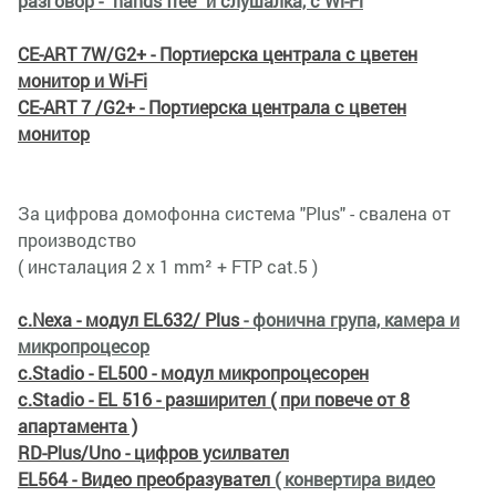
разговор - "hands free" и слушалка, с Wi-Fi
CE-ART 7W/G2+ - Портиерска централа с цветен
монитор и Wi-Fi
CE-ART 7 /G2+ - Портиерска централа с цветен
монитор
За цифрова домофонна система "Plus" - свалена от
производство
( инсталация 2 х 1 mm² + FTP cat.5 )
с.Nexa - модул EL632/ Plus
- фонична група, камера и
микропроцесор
с.Stadio - EL500 - модул микропроцесорен
с.Stadio - EL 516 - разширител ( при повече от 8
апартамента )
RD-Plus/Uno - цифров усилвател
EL564 - Видео преобразувател
( конвертира видео