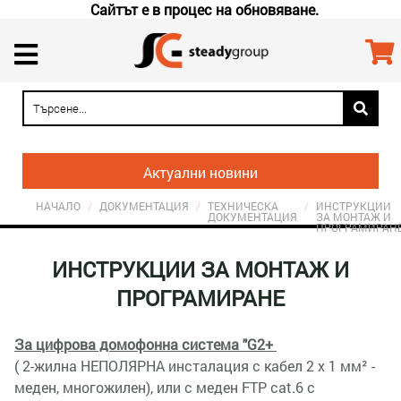
Сайтът е в процес на обновяване.
Актуални новини
НАЧАЛО
/
ДОКУМЕНТАЦИЯ
/
ТЕХНИЧЕСКА
/
ИНСТРУКЦИИ
ДОКУМЕНТАЦИЯ
ЗА МОНТАЖ И
ПРОГРАМИРАН
ИНСТРУКЦИИ ЗА МОНТАЖ И
ПРОГРАМИРАНЕ
За цифрова домофонна система "G2+
( 2-жилна НЕПОЛЯРНА инсталация с кабел 2 х 1 мм² -
меден, многожилен), или с меден FTP cat.6 с