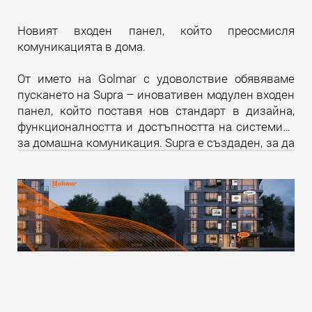
Новият входен панел, който преосмисля
комуникацията в дома.
От името на Golmar с удоволствие обявяваме
пускането на Supra – иновативен модулен входен
панел, който поставя нов стандарт в дизайна,
функционалността и достъпността на системите
за домашна комуникация. Supra е създаден, за да
надмине всички очаквания и да предложи
уникално изживяване както за крайните
потребители, така и за професионалистите в
бранша.
Прочети още