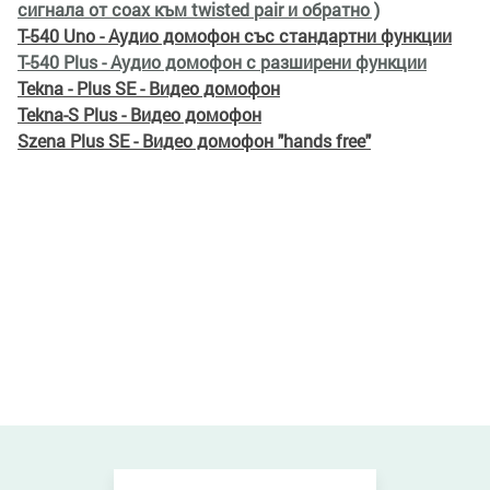
сигнала от coax към twisted pair и обратно )
T-540 Uno - Аудио домофон със стандартни функции
T-540 Plus - Аудио домофон с разширени функции
Tekna - Plus SE - Видео домофон
Tekna-S Plus - Видео домофон
Szena Plus SE - Видео домофон "hands free"