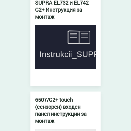
SUPRA EL732 и EL742
G2+ Инструкция за
монтаж
6507/G2+ touch
(сензорен) входен
панел инструкции за
монтаж