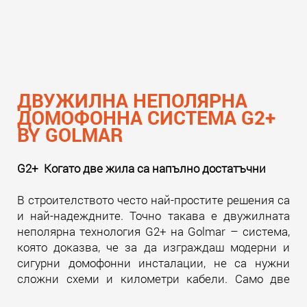
ДВУЖИЛНА НЕПОЛЯРНА
ДОМОФОННА СИСТЕМА G2+
BY GOLMAR
G2+ Когато две жила са напълно достатъчни
В строителството често най-простите решения са
и най-надеждните. Точно такава е двужилната
неполярна технология G2+ на Golmar – система,
която доказва, че за да изграждаш модерни и
сигурни домофонни инсталации, не са нужни
сложни схеми и километри кабели. Само две
жила. И много инженерна мисъл зад тях.