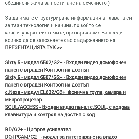
обединени жила за постигане на сечението )
За да имате структурирана информация в главата си
за тази технология и начина, по който се
конфигурират системите, препоръчваме Ви преди
всичко да се запознаете със съдържанието на
ПРЕЗЕНТАЦИЯТА ТУК >>
Sixty 5 - модел 6502/G2+ - Входен видео домофонен
панел с вграден Контрол на достъп
Sixty 5 - модел 6507/G2+ - Входен видео домофонен
панел с вграден Контрол на достъп
с.Nexa - модул
EL632/G2+
фонична група, камера и
микропроцесор
SOUL/ACCESS - Входен видео панел с.SOUL, с кодова
клавиатура и контрол на достъп с код
RD/G2+ - Цифров усилвател
DQ-IPCAM/G2+ - модул за интегриране на видео