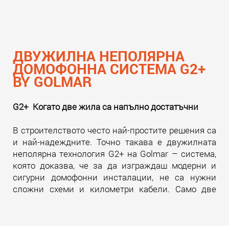
ДВУЖИЛНА НЕПОЛЯРНА
ДОМОФОННА СИСТЕМА G2+
BY GOLMAR
G2+ Когато две жила са напълно достатъчни
В строителството често най-простите решения са
и най-надеждните. Точно такава е двужилната
неполярна технология G2+ на Golmar – система,
която доказва, че за да изграждаш модерни и
сигурни домофонни инсталации, не са нужни
сложни схеми и километри кабели. Само две
жила. И много инженерна мисъл зад тях.
Прочети още