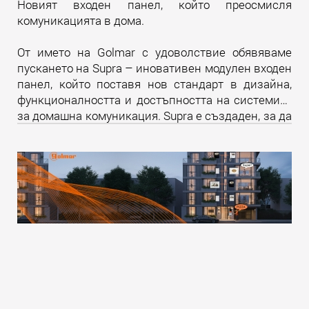
Новият входен панел, който преосмисля
комуникацията в дома.
От името на Golmar с удоволствие обявяваме
пускането на Supra – иновативен модулен входен
панел, който поставя нов стандарт в дизайна,
функционалността и достъпността на системите
за домашна комуникация. Supra е създаден, за да
надмине всички очаквания и да предложи
уникално изживяване както за крайните
потребители, така и за професионалистите в
бранша.
Прочети още