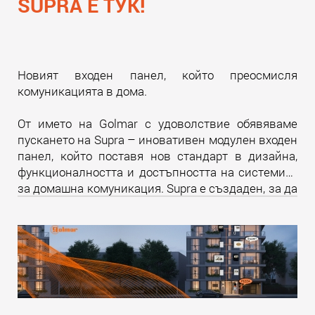
SUPRA Е ТУК!
Новият входен панел, който преосмисля
комуникацията в дома.
От името на Golmar с удоволствие обявяваме
пускането на Supra – иновативен модулен входен
панел, който поставя нов стандарт в дизайна,
функционалността и достъпността на системите
за домашна комуникация. Supra е създаден, за да
надмине всички очаквания и да предложи
уникално изживяване както за крайните
потребители, така и за професионалистите в
бранша.
Прочети още