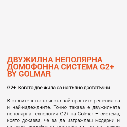
ДВУЖИЛНА НЕПОЛЯРНА
ДОМОФОННА СИСТЕМА G2+
BY GOLMAR
G2+ Когато две жила са напълно достатъчни
В строителството често най-простите решения са
и най-надеждните. Точно такава е двужилната
неполярна технология G2+ на Golmar – система,
която доказва, че за да изграждаш модерни и
сигурни домофонни инсталации, не са нужни